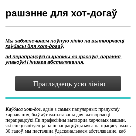
рашэнне для хот-догаў
Мы забяспечваем поўную лінію па вытворчасці
каўбасы для хот-догаў,
ад перапрацоўкі сыравіны да фасоўкі, варэння,
упакоўкі і іншага абсталявання.
Праглядзець усю лінію
Каўбаса хот-дог
, адзін з самых папулярных прадуктаў
харчавання, быў аўтаматызаваны для вытворчасці і
перапрацоўкі.Як прафесійны вытворца харчовых машын,
які спецыялізуецца на перапрацоўцы мяса на працягу амаль
30 гадоў, мы пастаянна ўдасканальваем абсталяванне, каб