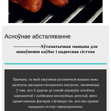
Асноўнае абсталяванне
——————Аўтаматычная машына для
напаўнення каўбас і падвесная сістэма
Прычына, па якой вакуумная разливочная машына можа
дасягнуць дакладнага колькаснага кантролю, заключаецца
ў тым, што ў дадатак да тонкай апрацоўкі асноўных
кампанентаў і пазбягання непатрэбных допускаў, яшчэ
адным важным фактарам з'яўляецца тое, што яна прымае
перадавую сістэму сервоуправления.