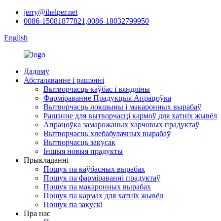
jerry@ihelper.net
0086-15081877821,0086-18032799950
English
Дадому
Абсталяванне і рашэнні
Вытворчасць каўбас і вяндліны
Фарміраванне Прадукцыя Апрацоўка
Вытворчасць локшыны і макаронных вырабаў
Рашэнне для вытворчасці кармоў для хатніх жывёл
Апрацоўка замарожаных харчовых прадуктаў
Вытворчасць хлебабулачных вырабаў
Вытворчасць закусак
Іншыя новыя прадукты
Прыкладанні
Пошук па каўбасных вырабах
Пошук па фарміраванні прадуктаў
Пошук па макаронных вырабах
Пошук па кармах для хатніх жывёл
Пошук па закускі
Пра нас