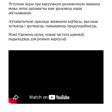
Уступнае відэа пра вакуумную разливочную машыну
можа лепш дапамагчы вам зразумець наша
абсталяванне.
Аўтаматычнае прылада звязвання каўбасы, высокая
хуткасць і зручнасць, павышаюць прадукцыйнасць.
Нізкі ўзровень шуму, нізкая частата адмоваў,
падыходзіць для розных корпусаў.