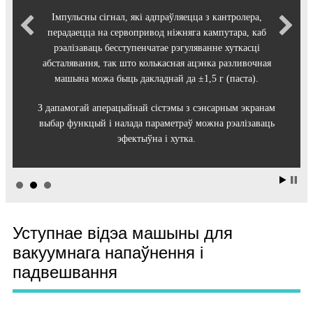
Імпульсны сігнал, які адпраўляецца з кантролера,
перадаецца на сервопривод ніжняга кампутара, каб
рэалізаваць бесступенчатае рэгуляванне хуткасці
абсталявання, так што колькасная ацэнка разливочная
машына можа быць дакладнай да ±1,5 г (паста).
З дапамогай аперацыйнай сістэмы з сэнсарным экранам
выбар функцый і налада параметраў можна рэалізаваць
эфектыўна і хутка.
Уступнае відэа машыны для
вакуумнага напаўнення і
падвешвання