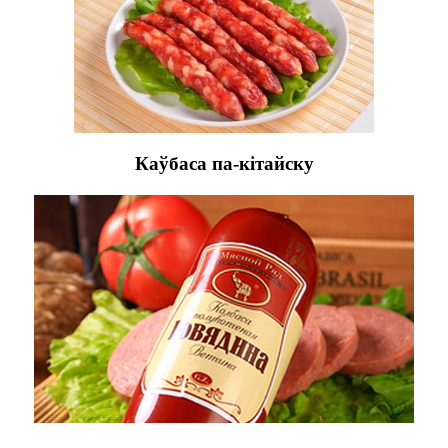
Каўбаса па-кітайску