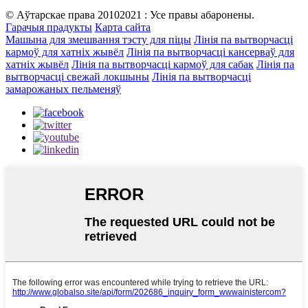
© Аўтарскае права 20102021 : Усе правы абаронены.
Гарачыя прадукты
Карта сайта
Машына для змешвання тэсту для піцы
Лінія па вытворчасці
кармоў для хатніх жывёл
Лінія па вытворчасці кансерваў для
хатніх жывёл
Лінія па вытворчасці кармоў для сабак
Лінія па
вытворчасці свежай локшыны
Лінія па вытворчасці
замарожаных пельменяў