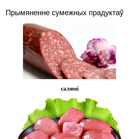
Прымяненне сумежных прадуктаў
салямі