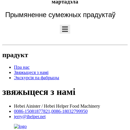
мартадэла
Прымяненне сумежных прадуктаў
прадукт
Пра нас
Звяжыцеся з намі
Экскурсія па фабрыцы
звяжыцеся з намі
Hebei Ainister / Hebei Helper Food Machinery
0086-15081877821,0086-18032799950
jerry@ihelper.net