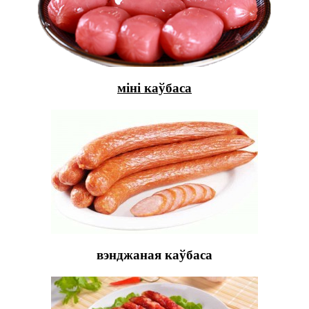
міні каўбаса
вэнджаная каўбаса