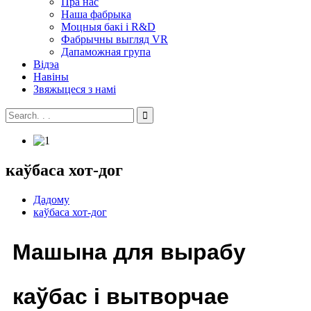
Пра нас
Наша фабрыка
Моцныя бакі і R&D
Фабрычны выгляд VR
Дапаможная група
Відэа
Навіны
Звяжыцеся з намі
каўбаса хот-дог
Дадому
каўбаса хот-дог
Машына для вырабу
каўбас і вытворчае