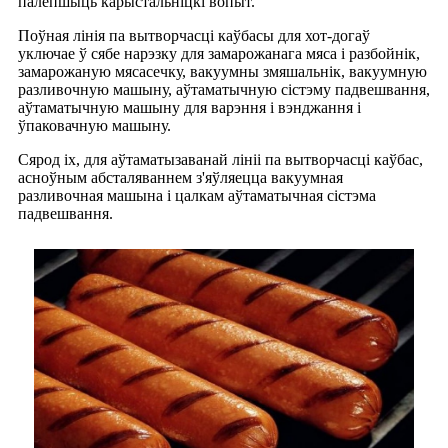
палепшыць карыстальніцкі вопыт.
Поўная лінія па вытворчасці каўбасы для хот-догаў
уключае ў сябе нарэзку для замарожанага мяса і разбойнік,
замарожаную мясасечку, вакуумны змяшальнік, вакуумную
разливочную машыну, аўтаматычную сістэму падвешвання,
аўтаматычную машыну для варэння і вэнджання і
ўпаковачную машыну.
Сярод іх, для аўтаматызаванай лініі па вытворчасці каўбас,
асноўным абсталяваннем з'яўляецца вакуумная
разливочная машына і цалкам аўтаматычная сістэма
падвешвання.